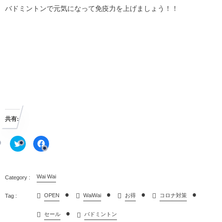
バドミントンで元気になって免疫力を上げましょう！！
共有:
ク
F
リ
a
ッ
c
ク
e
し
b
て
o
T
Wai Wai
o
w
k
i
で
t
共
OPEN
WaiWai
お得
コロナ対策
t
有
e
す
r
る
セール
バドミントン
で
に