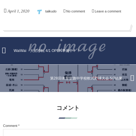
共
は
有
ク
(
リ
April
1
,
2020
taiikudo
No comment
Leave a comment
新
ッ
し
ク
い
し
ウ
て
ィ
く
ン
だ
ド
さ
ウ
い
で
(
開
新
き
し
WaiWai 大江移転 4/1 OPEN準備中！！
ま
い
す
ウ
)
ィ
ン
ド
ウ
で
開
第28回体育堂旗中学校軟式野球大会 5/7結果
き
ま
す
)
コメント
Comment
*